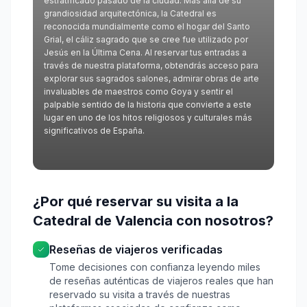
estratificado pasado de la ciudad. Más allá de su
grandiosidad arquitectónica, la Catedral es
reconocida mundialmente como el hogar del Santo
Grial, el cáliz sagrado que se cree fue utilizado por
Jesús en la Última Cena. Al reservar tus entradas a
través de nuestra plataforma, obtendrás acceso para
explorar sus sagrados salones, admirar obras de arte
invaluables de maestros como Goya y sentir el
palpable sentido de la historia que convierte a este
lugar en uno de los hitos religiosos y culturales más
significativos de España.
¿Por qué reservar su visita a la
Catedral de Valencia con nosotros?
Reseñas de viajeros verificadas
Tome decisiones con confianza leyendo miles
de reseñas auténticas de viajeros reales que han
reservado su visita a través de nuestras