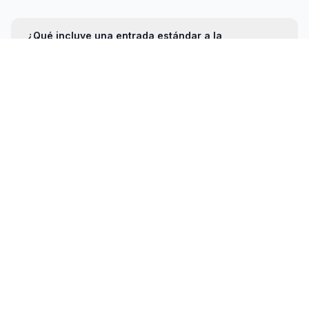
¿Qué incluye una entrada estándar a la
Catedral de Valencia?
¿Es necesario reservar entradas con
antelación?
¿Puedo mostrar mi entrada en mi teléfono
móvil?
¿Existe un código de vestimenta para visitar la
Catedral?
¿Hay alguna restricción sobre la fotografía
dentro de la Catedral?