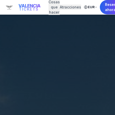
Cosas
Rese
VALENCIA
que
Atracciones
EUR
TICKETS
ahor
hacer