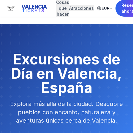
Cosas
Rese
VALENCIA
que
Atracciones
EUR
TICKETS
ahor
hacer
Excursiones de
Día en Valencia,
España
Explora más allá de la ciudad. Descubre
pueblos con encanto, naturaleza y
aventuras únicas cerca de Valencia.