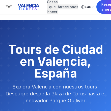
Cosas
Rese
VALENCIA
que
Atracciones
EUR
TICKETS
ahor
hacer
Tours de Ciudad
en Valencia,
España
Explora Valencia con nuestros tours.
Descubre desde la Plaza de Toros hasta el
innovador Parque Gulliver.