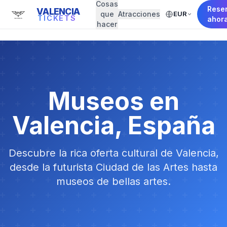
Cosas
Rese
VALENCIA
que
Atracciones
EUR
TICKETS
ahor
hacer
Museos en
Valencia, España
Descubre la rica oferta cultural de Valencia,
desde la futurista Ciudad de las Artes hasta
museos de bellas artes.